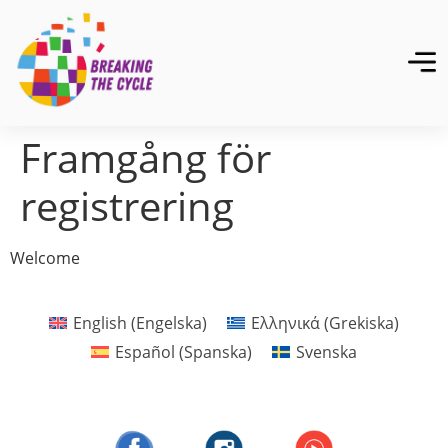
Framgång för
registrering
Welcome
English
(
Engelska
)
Ελληνικά
(
Grekiska
)
Español
(
Spanska
)
Svenska