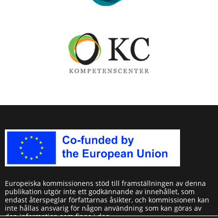
Europeiska kommissionens stöd till framställningen av denna
publikation utgör inte ett godkännande av innehållet, som
endast återspeglar författarnas åsikter, och kommissionen kan
inte hållas ansvarig för någon användning som kan göras av
den information som finns i den.