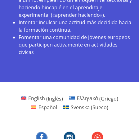
alumno, empleando un enfoque interseccional y
haciendo hincapié en el aprendizaje
experimental («aprender haciendo»).
Intentar inculcar una actitud más decidida hacia
la formación continua.
Fomentar una comunidad de jóvenes europeos
que participen activamente en actividades
cívicas
English
(
Inglés
)
Ελληνικά
(
Griego
)
Español
Svenska
(
Sueco
)